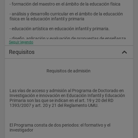
ideas y experiencias con otros compañeros que estén en el 
- formación del maestro en el ámbito de la educación física
Doctorado.
- análisis y desarrollo curricular en el ámbito de la educación 
física en la educación infantil y primaria
- educación artística en educación infantil y primaria.
- diseño, aplicación y evaluación de propuestas de enseñanza 
Seguir leyendo
para la expresión plástica en educación infantil y primaria
Requisitos
- formación del maestro en el ámbito de la expresión plástica
- análisis y desarrollo curricular en el ámbito de la expresión 
plástica en la educación infantil y primaria
					Requisitos de admisión
- educación musical en educación infantil y primaria.
- diseño, aplicación y evaluación de propuestas de enseñanza 
Las vías de acceso y admisión al Programa de Doctorado en 
para la educación musical en educación infantil y primaria
Investigación e innovación en Educación Infantil y Educación 
Primaria son las que se indican en el art. 19 y 20 del RD 
- formación del maestro en el ámbito de la educación musical
1393/2007 y art. 20 y 21 del Reglamento UMU.
- análisis y desarrollo curricular en el ámbito de la educación 
musical en la educación infantil y primaria
El Programa consta de dos periodos: el formativo y el 
- lenguaje escrito y desarrollo de hábitos lectores en educación 
investigador
primaria