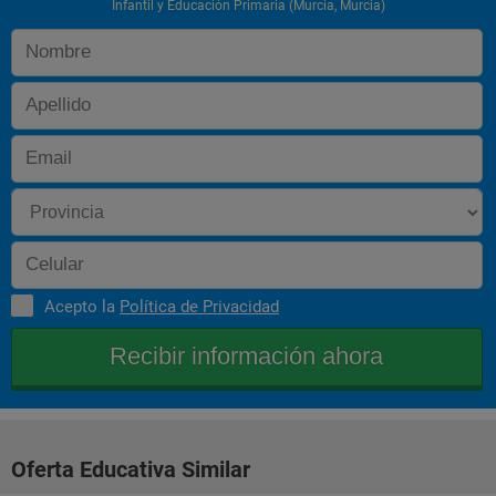
Infantil y Educación Primaria (Murcia, Murcia)
- el aprendizaje cooperativo en el desarrollo y la educación 
infantil y primaria.
- configuración cognitivo-emocional y rendimiento académico 
de escolares con alta habilidad.
- la profesionalización de los maestros en educación infantil y 
primaria
- programas socioeducativos en la infancia.
- la educación para la ciudadanía en la infancia.
- diseño y evaluación de programas de educación en la 
infancia.
Acepto la
Política de Privacidad
Oferta Educativa Similar