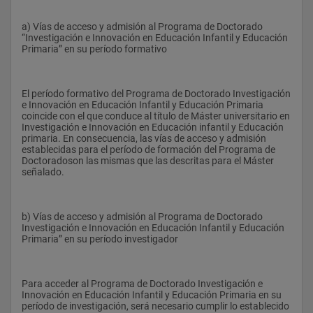
- investigación en educación literaria en educación infantil y 
primaria
a) Vías de acceso y admisión al Programa de Doctorado 
“Investigación e Innovación en Educación Infantil y Educación 
- promoción de la lectura y educación intercultural en 
Primaria” en su período formativo
educación primaria
- lenguaje, sexismo y educación en educación infantil y 
primaria
El período formativo del Programa de Doctorado Investigación 
e Innovación en Educación Infantil y Educación Primaria 
-interactividad y enseñanza y aprendizaje en el aula de 
coincide con el que conduce al título de Máster universitario en 
primaria.
Investigación e Innovación en Educación infantil y Educación 
primaria. En consecuencia, las vías de acceso y admisión 
-la enseñanza y el aprendizaje de la pronunciación del inglés en 
establecidas para el período de formación del Programa de 
primaria.
Doctoradoson las mismas que las descritas para el Máster 
señalado.
-la investigación-acción de segundas lenguas en el aula de 
primaria.
-el portafolios docente del maestro de inglés como cauce de 
b) Vías de acceso y admisión al Programa de Doctorado 
desarrollo profesional.
Investigación e Innovación en Educación Infantil y Educación 
Primaria” en su período investigador
-la fraseología francesa y su didáctica en educación primaria
-la enseñanza de la pronunciación francesa en educación 
primaria
Para acceder al Programa de Doctorado Investigación e 
Innovación en Educación Infantil y Educación Primaria en su 
-la enseñanza de la lengua francesa a través de la cultura y la 
período de investigación, será necesario cumplir lo establecido 
literatura infantil en educación primaria