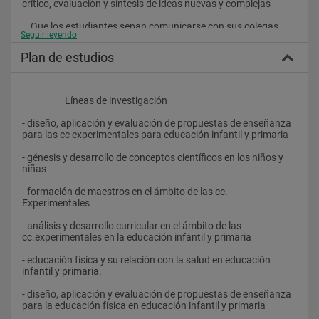
crítico, evaluación y síntesis de ideas nuevas y complejas
    Que los estudiantes sepan comunicarse con sus colegas, 
Seguir leyendo
con la comunidad académica en su conjunto y con la sociedad 
en general acerca de sus áreas de conocimiento
Plan de estudios
    Que los estudiantes sean capaces de fomentar, en contextos 
académicos y profesionales, el avance tecnológico, social o 
cultural dentro de una sociedad basada en el conocimiento.
                    Líneas de investigación
- diseño, aplicación y evaluación de propuestas de enseñanza 
para las cc experimentales para educación infantil y primaria
Además, se garantizarán otras más específicas:
- génesis y desarrollo de conceptos científicos en los niños y 
niñas
    Que los estudiantes sean capaces de identificar problemas, 
- formación de maestros en el ámbito de las cc. 
retos, necesidades, etc. del alumnado y del profesorado de las 
Experimentales
etapas educativas donde realicen la investigación.
- análisis y desarrollo curricular en el ámbito de las 
    Que los estudiantes tomen conciencia de que la 
cc.experimentales en la educación infantil y primaria
investigación e innovación educativas son estrategias de 
formación para el profesorado; es decir, que pretende, en 
- educación física y su relación con la salud en educación 
definitiva, una mejora social y profesional.
infantil y primaria.
    Que los estudiantes valoren la labor profesional de los 
- diseño, aplicación y evaluación de propuestas de enseñanza 
maestros, su función social, su compromiso con el alumnado, 
para la educación física en educación infantil y primaria
la importancia del trabajo colaborativo y el intercambio de 