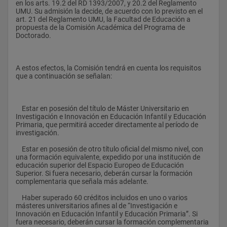
en los arts. 19.2 del RD 1393/2007, y 20.2 del Reglamento 
UMU. Su admisión la decide, de acuerdo con lo previsto en el 
-metodología del error en el francés de primaria
art. 21 del Reglamento UMU, la Facultad de Educación a 
propuesta de la Comisión Académica del Programa de 
- diseño, aplicación y evaluación de propuestas de enseñanza 
Doctorado.
para las cc sociales para educación infantil y primaria
- didáctica de la historia en educación infantil y educación 
primaria
A estos efectos, la Comisión tendrá en cuenta los requisitos 
que a continuación se señalan:
- formación de maestros en el ámbito de las cc. Sociales
- análisis y desarrollo curricular en el ámbito de las cc.sociales 
en la educación infantil y primaria
    Estar en posesión del título de Máster Universitario en 
Investigación e Innovación en Educación Infantil y Educación 
- diseño, aplicación y evaluación de propuestas de enseñanza 
Primaria, que permitirá acceder directamente al período de 
para las matemáticas para educación infantil y primaria
investigación.
- formación de maestros en el ámbito de las matemáticas
    Estar en posesión de otro título oficial del mismo nivel, con 
una formación equivalente, expedido por una institución de 
- análisis y desarrollo curricular en el ámbito de las 
educación superior del Espacio Europeo de Educación 
matemáticas en la educación infantil y primaria
Superior. Si fuera necesario, deberán cursar la formación 
complementaria que señala más adelante.
- el carácter acumulativo de las dificultades del aprendizaje en 
educación primaria: seguimiento y análisis de historias de vida 
    Haber superado 60 créditos incluidos en uno o varios 
de los estudiantes.
másteres universitarios afines al de “Investigación e 
Innovación en Educación Infantil y Educación Primaria”. Si 
- la repetición escolar en educación primaria: decisiones, 
fuera necesario, deberán cursar la formación complementaria 
actuaciones y resultados.