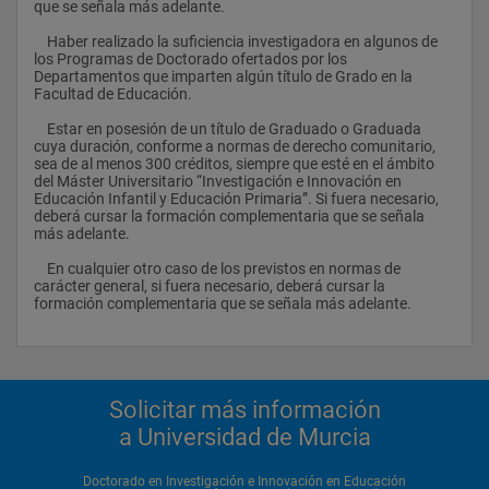
que se señala más adelante.
- inclusión-exclusión en educación infantil y educación 
    Haber realizado la suficiencia investigadora en algunos de 
primaria.
los Programas de Doctorado ofertados por los 
Departamentos que imparten algún título de Grado en la 
- la interculturalidad en la escuela.
Facultad de Educación.
- estrategias de trabajo en el aula y procesos interactivos de 
    Estar en posesión de un título de Graduado o Graduada 
aprendizaje en la escuela
cuya duración, conforme a normas de derecho comunitario, 
sea de al menos 300 créditos, siempre que esté en el ámbito 
- la integración de las tic y los medios de comunicación en la 
del Máster Universitario “Investigación e Innovación en 
escuela.
Educación Infantil y Educación Primaria”. Si fuera necesario, 
deberá cursar la formación complementaria que se señala 
- orientación y diagnóstico en educación en el campo 
más adelante.
educativo y social en educación infantil y educación primaria.
    En cualquier otro caso de los previstos en normas de 
- diseño, aplicación y evaluación de usuarios, programas, 
carácter general, si fuera necesario, deberá cursar la 
agentes e instituciones educativas y sociales en ei y ep
formación complementaria que se señala más adelante.
- perspectivas epistemológicas y fenomenológicas en la 
enseñanza y el aprendizaje en educación infantil y educación 
primaria.
- procesos psicolingüísticos en el aprendizaje de la lengua 
Solicitar más información
escrita y sus dificultades.
a Universidad de Murcia
- estudio evolutivo y educativo de la hiperactividad y de los 
problemas de adaptación en la escuela infantil y primaria.
Doctorado en Investigación e Innovación en Educación