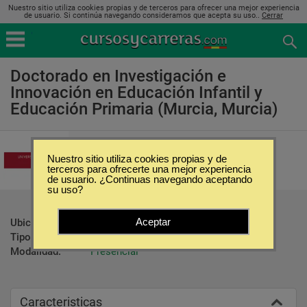
Nuestro sitio utiliza cookies propias y de terceros para ofrecer una mejor experiencia
de usuario. Si continúa navegando consideramos que acepta su uso..
Cerrar
Doctorado en Investigación e
Innovación en Educación Infantil y
Educación Primaria (Murcia, Murcia)
Universidad de Murcia
Nuestro sitio utiliza cookies propias y de
terceros para ofrecerte una mejor experiencia
de usuario. ¿Continuas navegando aceptando
su uso?
Aceptar
Ubicación:
Murcia - Murcia
Tipo:
Doctorados
Modalidad:
Presencial
Caracteristicas