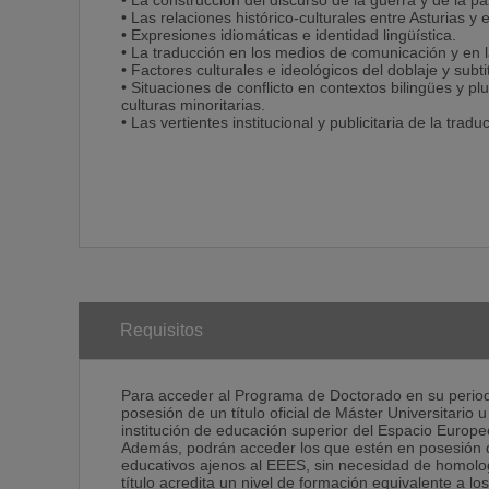
• La construcción del discurso de la guerra y de la paz
• Las relaciones histórico-culturales entre Asturias y
• Expresiones idiomáticas e identidad lingüística.
• La traducción en los medios de comunicación y en 
• Factores culturales e ideológicos del doblaje y subti
• Situaciones de conflicto en contextos bilingües y pl
culturas minoritarias.
• Las vertientes institucional y publicitaria de la tradu
Requisitos
Para acceder al Programa de Doctorado en su period
posesión de un título oficial de Máster Universitario
institución de educación superior del Espacio Europ
Además, podrán acceder los que estén en posesión d
educativos ajenos al EEES, sin necesidad de homolo
título acredita un nivel de formación equivalente a l