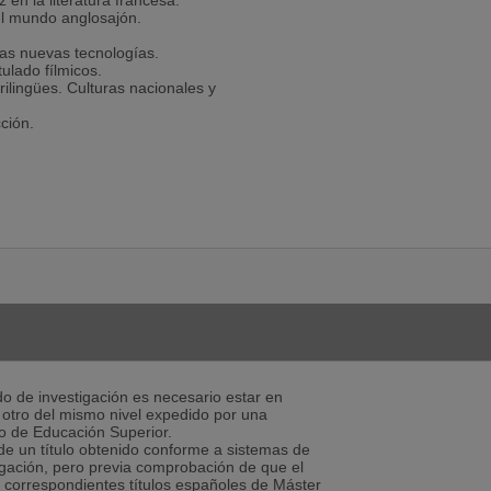
 en la literatura francesa.
 el mundo anglosajón.
las nuevas tecnologías.
tulado fílmicos.
urilingües. Culturas nacionales y
cción.
o de investigación es necesario estar en
 u otro del mismo nivel expedido por una
eo de Educación Superior.
e un título obtenido conforme a sistemas de
gación, pero previa comprobación de que el
os correspondientes títulos españoles de Máster