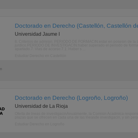
Doctorado en Derecho (Castellón, Castellón de
Universidad Jaume I
6. Criterios de admisin: PERIODO DE FORMACIN:estar en posesin de la Lic
jurdico.PERIODO DE INVESTIGACIN:haber superado el periodo de formaci
apartado.7. Vias de acceso:7.1: Haber s ...
Estudiar Derecho en Castellón
ón
Doctorado en Derecho (Logroño, Logroño)
Universidad de La Rioja
Oferta de lneas de investigacinAnualmente, la Comisin Acadmica respons
plazas que se ofrecen en cada una de las lneasde investigacin, y sin perj
Estudiar Derecho en Logroño