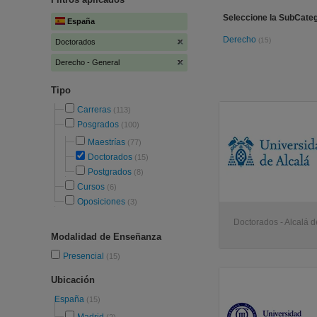
Seleccione la SubCateg
España
Derecho
(15)
Doctorados
Derecho - General
Tipo
Carreras
(113)
Posgrados
(100)
Maestrías
(77)
Doctorados
(15)
Postgrados
(8)
Cursos
(6)
Oposiciones
(3)
Doctorados - Alcalá 
Modalidad de Enseñanza
Presencial
(15)
Ubicación
España
(15)