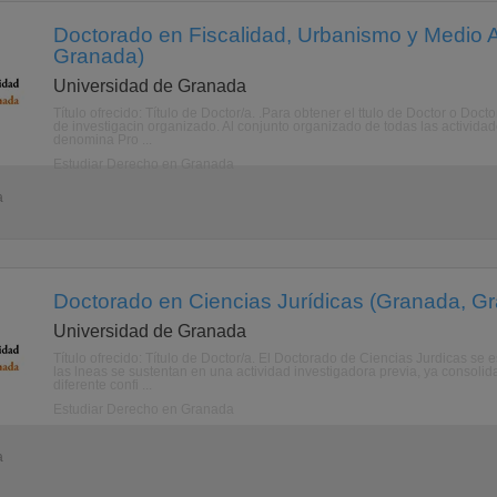
Doctorado en Fiscalidad, Urbanismo y Medio 
Granada)
Universidad de Granada
Título ofrecido: Título de Doctor/a. .Para obtener el ttulo de Doctor o D
de investigacin organizado. Al conjunto organizado de todas las actividad
denomina Pro ...
Estudiar Derecho en Granada
a
Doctorado en Ciencias Jurídicas (Granada, G
Universidad de Granada
Título ofrecido: Título de Doctor/a. El Doctorado de Ciencias Jurdicas se 
las lneas se sustentan en una actividad investigadora previa, ya consolid
diferente confi ...
Estudiar Derecho en Granada
a