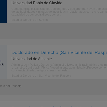
Universidad Pablo de Olavide
Competencias bsicas Que los doctorandos y doctorandas hayan demostra
de las habilidades y mtodos de investigacin relacionados con dicho cam
capacidad de concebir, disear, poner ...
Estudiar Derecho en Sevilla
Doctorado en Derecho (San Vicente del Raspei
Universidad de Alicante
Administracin Pblica y Derecho AdministrativoAdministracin pblica elect
UrbansticoContratacin PblicaProcedimiento administrativoProceso conten
concienciaLibertad religiosa: sus manifesta ...
Estudiar Derecho en San Vicente del Raspeig
ente del Raspeig