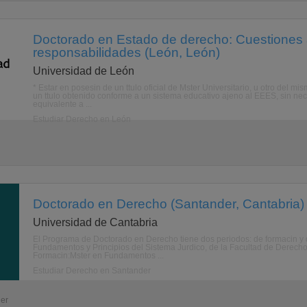
Doctorado en Estado de derecho: Cuestiones 
responsabilidades (León, León)
Universidad de León
* Estar en posesin de un ttulo oficial de Mster Universitario, u otro del m
un ttulo obtenido conforme a un sistema educativo ajeno al EEES, sin ne
equivalente a ...
Estudiar Derecho en León
Doctorado en Derecho (Santander, Cantabria)
Universidad de Cantabria
El Programa de Doctorado en Derecho tiene dos periodos: de formacin y d
Fundamentos y Principios del Sistema Jurdico, de la Facultad de Derecho
Formacin:Mster en Fundamentos ...
Estudiar Derecho en Santander
der