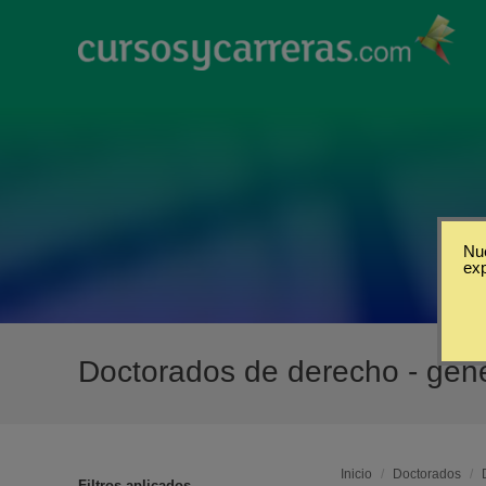
Nue
ex
Doctorados de derecho - gen
Inicio
/
Doctorados
/
Filtros aplicados