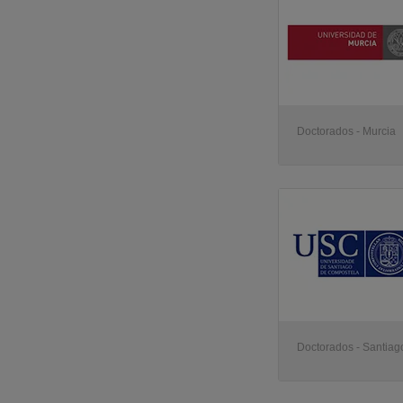
Doctorados - Murcia
Doctorados - Santia