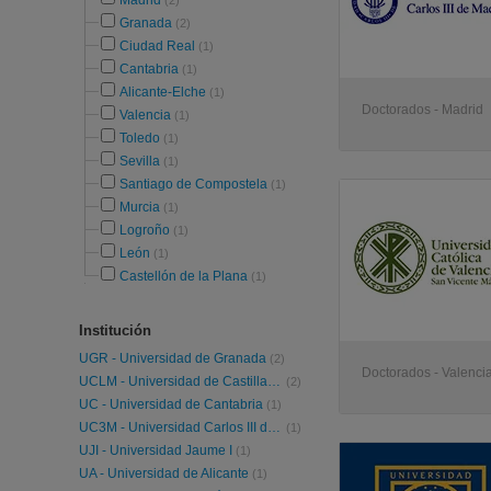
Madrid
(2)
Granada
(2)
Ciudad Real
(1)
Cantabria
(1)
Alicante-Elche
(1)
Doctorados - Madrid
Valencia
(1)
Toledo
(1)
Sevilla
(1)
Santiago de Compostela
(1)
Murcia
(1)
Logroño
(1)
León
(1)
Castellón de la Plana
(1)
Institución
UGR - Universidad de Granada
(2)
Doctorados - Valenci
UCLM - Universidad de Castilla-La Mancha
(2)
UC - Universidad de Cantabria
(1)
UC3M - Universidad Carlos III de Madrid
(1)
UJI - Universidad Jaume I
(1)
UA - Universidad de Alicante
(1)