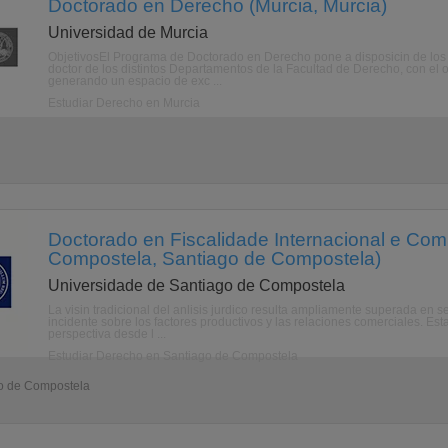
Doctorado en Derecho (Murcia, Murcia)
Universidad de Murcia
ObjetivosEl Programa de Doctorado en Derecho pone a disposicin de los 
doctor de los distintos Departamentos de la Facultad de Derecho, con el 
generando un espacio de exc ...
Estudiar Derecho en Murcia
Doctorado en Fiscalidade Internacional e Comu
Compostela, Santiago de Compostela)
Universidade de Santiago de Compostela
La visin tradicional del anlisis jurdico resulta ampliamente superada en s
incidente sobre los factores productivos y las relaciones comerciales. Esta
perspectiva desde l ...
Estudiar Derecho en Santiago de Compostela
go de Compostela