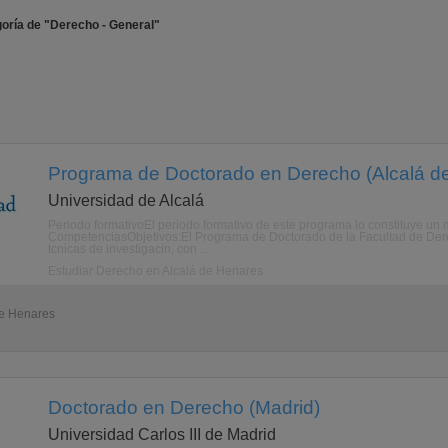
oría de "Derecho - General"
Programa de Doctorado en Derecho (Alcalá de
Universidad de Alcalá
Periodo formativoEl periodo formativo de este programa lo constituye un m
CompetenciasObjetivos:El Programa de Doctorado de la Facultad de Derec
tcnicas de investigacin, con ...
Estudiar Derecho en Alcalá de Henares
de Henares
Doctorado en Derecho (Madrid)
Universidad Carlos III de Madrid