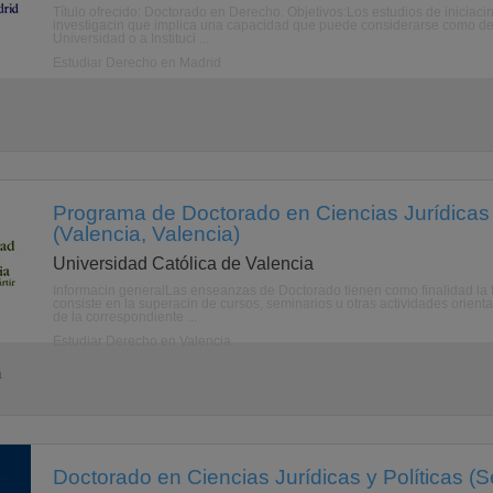
Título ofrecido: Doctorado en Derecho. Objetivos:Los estudios de iniciacin
investigacin que implica una capacidad que puede considerarse como de a
Universidad o a Instituci ...
Estudiar Derecho en Madrid
Programa de Doctorado en Ciencias Jurídica
(Valencia, Valencia)
Universidad Católica de Valencia
Informacin generalLas enseanzas de Doctorado tienen como finalidad la f
consiste en la superacin de cursos, seminarios u otras actividades orienta
de la correspondiente ...
Estudiar Derecho en Valencia
a
Doctorado en Ciencias Jurídicas y Políticas (Sev