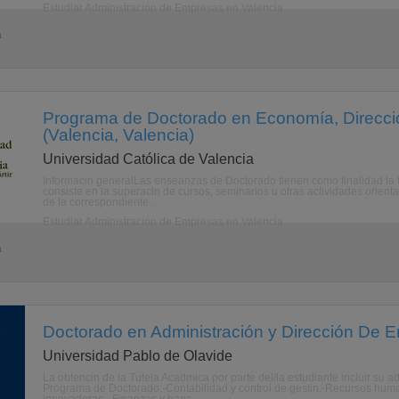
Estudiar Administración de Empresas en Valencia
a
Programa de Doctorado en Economía, Direcci
(Valencia, Valencia)
Universidad Católica de Valencia
Informacin generalLas enseanzas de Doctorado tienen como finalidad la f
consiste en la superacin de cursos, seminarios u otras actividades orienta
de la correspondiente ...
Estudiar Administración de Empresas en Valencia
a
Doctorado en Administración y Dirección De Em
Universidad Pablo de Olavide
La obtencin de la Tutela Acadmica por parte del/la estudiante incluir su a
Programa de Doctorado:-Contabilidad y control de gestin.-Recursos hum