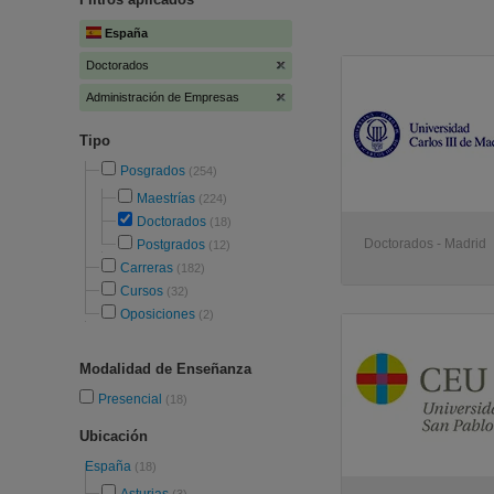
España
Doctorados
Administración de Empresas
Tipo
Posgrados
(254)
Maestrías
(224)
Doctorados
(18)
Doctorados - Madrid
Postgrados
(12)
Carreras
(182)
Cursos
(32)
Oposiciones
(2)
Modalidad de Enseñanza
Presencial
(18)
Ubicación
España
(18)