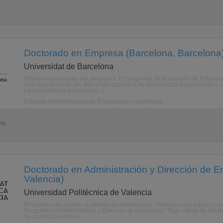
Doctorado en Empresa (Barcelona, Barcelona
Universidat de Barcelona
Objetivos generales del programa. El programa de doctorado de Empresa t
investigadores en los diferentes aspectos de las ciencias empresariales: a
y productividad empresarial; t ...
Estudiar Administración de Empresas en Barcelona
na
Doctorado en Administración y Dirección de E
Valencia)
Universidad Politécnica de Valencia
Requisitos de acceso al perodo de investigacin:- Alumnos que hayan cursa
Posgrado en Administracin y Direccin de Empresas.- Ttulo oficial de Master
de pases no pertene ...