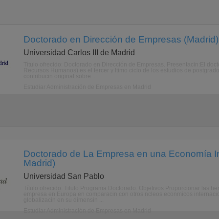
Doctorado en Dirección de Empresas (Madrid)
Universidad Carlos III de Madrid
Título ofrecido: Doctorado en Dirección de Empresas. Presentacin:El doct
Recursos Humanos) es el tercer y ltimo ciclo de los estudios de postgra
contribucin original sobre ...
Estudiar Administración de Empresas en Madrid
Doctorado de La Empresa en una Economía Int
Madrid)
Universidad San Pablo
Título ofrecido: Titulo Programa Doctorado. Objetivos Proporcionar las her
empresa en Europa en comparacin con otros ncleos econmicos internacion
globalizacin en su dimensin ...
Estudiar Administración de Empresas en Madrid