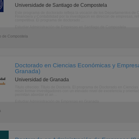
Universidade de Santiago de Compostela
Este programa de doctorado refleja la vocacin de los Departamentos de
Financiera y Contabilidad por la investigacin en direccin de empresas, r
competitiva. El programa de doctorado ...
Estudiar Administración de Empresas en Santiago de Compostela
go de Compostela
Doctorado en Ciencias Económicas y Empresa
Granada)
Universidad de Granada
Título ofrecido: Título de Doctor/a. El programa de Doctorado en Cienci
misin formar investigadores con un elevado nivel de excelencia y orienta
permitan abordar el an ...
Estudiar Administración de Empresas en Granada
a