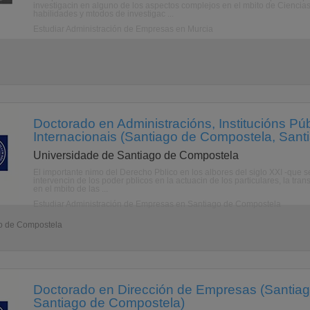
investigacin en alguno de los aspectos complejos en el mbito de Ciencias
habilidades y mtodos de investigac ...
Estudiar Administración de Empresas en Murcia
Doctorado en Administracións, Institucións Pú
Internacionais (Santiago de Compostela, San
Universidade de Santiago de Compostela
El importante nimo del Derecho Pblico en los albores del siglo XXI -que 
intervencin de los poder pblicos en la actuacin de los particulares, la tra
en el mbito de las ...
Estudiar Administración de Empresas en Santiago de Compostela
go de Compostela
Doctorado en Dirección de Empresas (Santia
Santiago de Compostela)