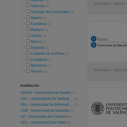
Asturias
(3)
Doctorados - Madrid
Valencia
(2)
Santiago de Compostela
(2)
Madrid
(2)
Cantabria
(1)
Badajoz
(1)
Sevilla
(1)
Murcia
(1)
Granada
(1)
Castellón de la Plana
(1)
Cartagena
(1)
Barcelona
(1)
Doctorados - Barcelo
Almería
(1)
Institución
UNIOVI - Universidad de Oviedo
(3)
USC - Universidade de Santiago de Compostela
(2)
UEx - Universidad de Extremadura
(1)
UGR - Universidad de Granada
(1)
UC - Universidad de Cantabria
(1)
CEU - Universidad San Pablo
(1)