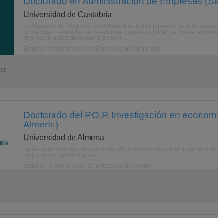
Doctorado en Administración de Empresas (Sa
Universidad de Cantabria
El Programa de Doctorado en Administracin de Empresas tiene dos periodo
formado por: el Master en Direccin de Empresas (MBA), el Master en Dir
Informacin. Estos ttulos han sido som ...
Estudiar Administración de Empresas en Santander
der
Doctorado del P.O.P. Investigación en econom
Almería)
Universidad de Almería
Tutela acadmica del Doctorado del P.O.P. de Investigacin en Economa de 
en Economa de la Empresa
Estudiar Administración de Empresas en Almería