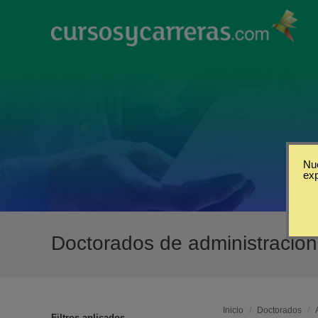
Nue
ex
Doctorados de administració
Inicio
/
Doctorados
/
Filtros aplicados