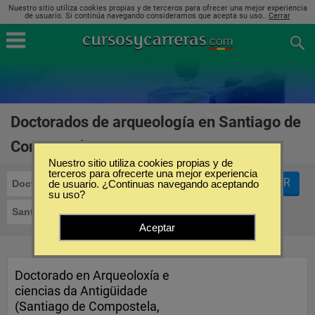
Nuestro sitio utiliza cookies propias y de terceros para ofrecer una mejor experiencia
de usuario. Si continúa navegando consideramos que acepta su uso..
Cerrar
Doctorados de arqueología en Santiago de
Compostela
(1)
Nuestro sitio utiliza cookies propias y de
terceros para ofrecerte una mejor experiencia
FILTRAR
Doctorados
de usuario. ¿Continuas navegando aceptando
Arqueología
su uso?
Santiago de Compostela
Aceptar
Doctorado en Arqueoloxía e
ciencias da Antigüidade
(Santiago de Compostela,