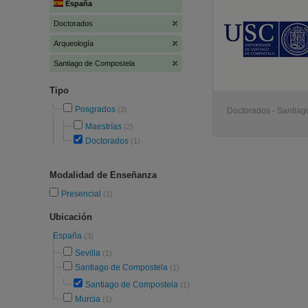
España
Doctorados
Arqueología
Santiago de Compostela
Tipo
Posgrados
(3)
Doctorados - Santia
Maestrías
(2)
Doctorados
(1)
Modalidad de Enseñanza
Presencial
(1)
Ubicación
España
(3)
Sevilla
(1)
Santiago de Compostela
(1)
Santiago de Compostela
(1)
Murcia
(1)