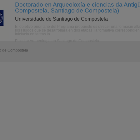
Doctorado en Arqueoloxía e ciencias da Antig
Compostela, Santiago de Compostela)
Universidade de Santiago de Compostela
El objetivo prioritario del Programa propuesto es ofrecer una formacin a
los Fluidos que se desarrollara en dos etapas: la formativa correspondien
iniciacin en tareas in ...
Estudiar Arqueología en Santiago de Compostela
go de Compostela