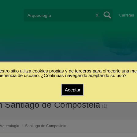
X
Carreras
stro sitio utiliza cookies propias y de terceros para ofrecerte una me
periencia de usuario. ¿Continuas navegando aceptando su uso?
Aceptar
n Santiago de Compostela
(1)
Arqueología
/
Santiago de Compostela