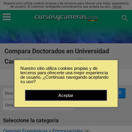
Nuestro sitio utiliza cookies propias y de terceros para ofrecer una mejor experiencia
de usuario. Si continúa navegando consideramos que acepta su uso..
Cerrar
Compara Doctorados en Universidad
Cardenal Herrera en España
(12)
Nuestro sitio utiliza cookies propias y de
terceros para ofrecerte una mejor experiencia
de usuario. ¿Continuas navegando aceptando
su uso?
FILTRAR
Doctorados
Aceptar
Universidad Cardenal Herrera
Seleccione la categoría
Ciencias Económicas y Empresariales
(4)