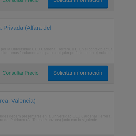
Solicitar información
Consultar Precio
 Privada (Alfara del
 por la Universidad CEU Cardenal Herrera.  E. En el contexto actual
nsideramos fundamentales para cualquier profesional en ejercicio, o
Solicitar información
Consultar Precio
arca, Valencia)
licitudes debern presentarse en la Universidad CEU Cardenal Herrera,
ra del Patriarca (Att:Teresa Monzons) junto con la siguiente