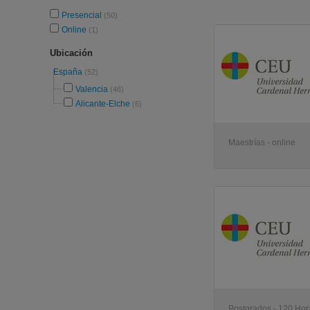
Presencial
(50)
Online
(1)
Ubicación
España
(52)
Valencia
(46)
Alicante-Elche
(6)
Maestrías - online
Postgrados - 120 Hora