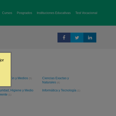
Cursos
Posgrados
Instituciones Educativas
Test Vocacional
jor
unicación y Medios
Ciencias Exactas y
(5)
Naturales
(4)
uridad, Higiene y Medio
Informática y Tecnología
(1)
iente
(1)