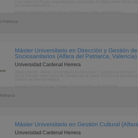
Licenciado en Fsicas, Arquietectura, Licenciado en Bellas Artes (Diseo I
se vincula:Matemtica ...
Estudiar Ingeniería Informática y Sistemas en Alfara del Patriarca
l Patriarca
Máster Universitario en Dirección y Gestión d
Sociosanitarios (Alfara del Patriarca, Valencia)
Universidad Cardenal Herrera
Título ofrecido: Master Universitario En Dirección Y Gestión De Centros 
por la Escuela Valenciana de Estudios de la Salud (EVES) y la Escuela d
modelo de atencin integral ...
Estudiar Servicio Social Trabajo Social en Alfara del Patriarca
 Patriarca
Máster Universitario en Gestión Cultural (Alfara
Universidad Cardenal Herrera