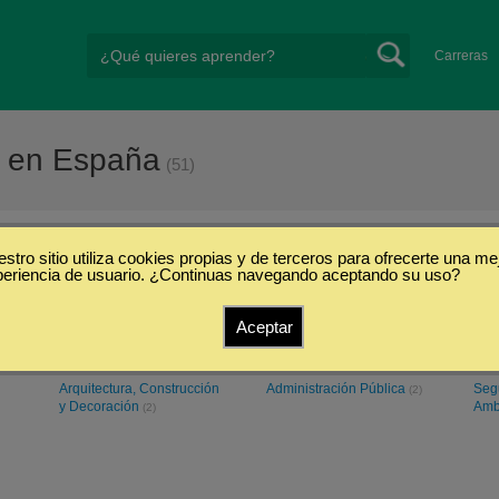
Carreras
a en España
(51)
stro sitio utiliza cookies propias y de terceros para ofrecerte una me
rdenal Herrera
periencia de usuario. ¿Continuas navegando aceptando su uso?
Aceptar
Ciencias Sociales y
Salud y Bienestar
Com
(9)
Humanidades
(16)
Arquitectura, Construcción
Administración Pública
Seg
(2)
y Decoración
Amb
(2)