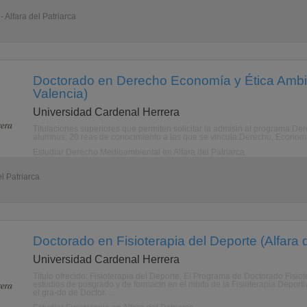
 Alfara del Patriarca
Doctorado en Derecho Economía y Ética Ambieta
Valencia)
Universidad Cardenal Herrera
Titulaciones superiores que permiten solicitar la admisin al programa:
alumnos: 20 reas de conocimiento a las que se vincula:Derecho, Econom
Estudiar Derecho Medioambiental en Alfara del Patriarca
l Patriarca
Doctorado en Fisioterapia del Deporte (Alfara d
Universidad Cardenal Herrera
Título ofrecido: Fisioterapia del Deporte. El Programa de Doctorado Fisio
estudios de posgrado y de formacin en el mbito de la Fisioterapia Deport
el gra-do de Doctor. ...