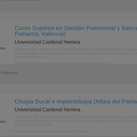
Curso Superior en Gestión Patrimonial y Banca
Patriarca, Valencia)
Universidad Cardenal Herrera
Título ofrecido: Diploma en Gestión Patrimonial y Banca Privada otorgado
los mercados y clientes exigen a sus asesores financieros valores que co
que quiera ejercer, ...
Estudiar Instrumentos Financieros en Alfara del Patriarca
l Patriarca
Cirugía Bucal e Implantología (Alfara del Patri
Universidad Cardenal Herrera
Título ofrecido: Título en Cirugía Bucal e Implantología. Trmites: Las so
Facultad de Ciencias de la Salud, Edificio Odontologa, c/ del pozo,s/n Alfa
documentacin: Solicitu ...
Estudiar Odontología en Alfara del Patriarca