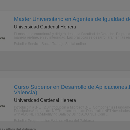
Máster Universitario en Agentes de Igualdad 
Universidad Cardenal Herrera
El máster se coordinará y dirigirá desde la Facultad de Derecho, Empresa 
manera on-line, en su integridad. Las prácticas se desarrollarán en las em
Estudiar Servicio Social Trabajo Social online
Curso Superior en Desarrollo de Aplicaciones.N
Valencia)
Universidad Cardenal Herrera
Introduccin a .NET 2.0Introduccin a Microsoft .NETComponentes Fundam
PrincipalesVentajas de .NETHerramientas de Desarrollo .NETNovedades e
with ADO.NET 3.5Modifying Data by Using ADO.NET Com ...
Estudiar Programación Web en Alfara del Patriarca
s - Alfara del Patriarca