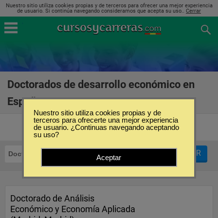
Nuestro sitio utiliza cookies propias y de terceros para ofrecer una mejor experiencia
de usuario. Si continúa navegando consideramos que acepta su uso..
Cerrar
Doctorados de desarrollo económico en
España
(6)
Nuestro sitio utiliza cookies propias y de
terceros para ofrecerte una mejor experiencia
de usuario. ¿Continuas navegando aceptando
su uso?
FILTRAR
Doctorados
Desarrollo Económico
Aceptar
Doctorado de Análisis
Económico y Economía Aplicada