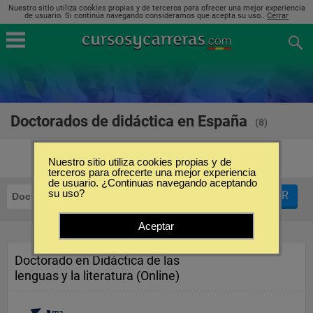
Nuestro sitio utiliza cookies propias y de terceros para ofrecer una mejor experiencia
de usuario. Si continúa navegando consideramos que acepta su uso..
Cerrar
Doctorados de didáctica en España
(8)
Nuestro sitio utiliza cookies propias y de
terceros para ofrecerte una mejor experiencia
de usuario. ¿Continuas navegando aceptando
su uso?
FILTRAR
Doctorados
Didáctica
Aceptar
Doctorado en Didáctica de las
lenguas y la literatura (Online)