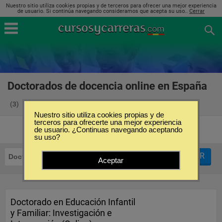
Nuestro sitio utiliza cookies propias y de terceros para ofrecer una mejor experiencia
de usuario. Si continúa navegando consideramos que acepta su uso..
Cerrar
Doctorados de docencia online en España
(3)
Nuestro sitio utiliza cookies propias y de
terceros para ofrecerte una mejor experiencia
de usuario. ¿Continuas navegando aceptando
su uso?
FILTRAR
Doctorados
Docencia
Online
Aceptar
Doctorado en Educación Infantil
y Familiar: Investigación e