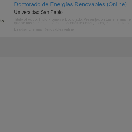
Doctorado de Energías Renovables (Online)
Universidad San Pablo
Título ofrecido: Titulo Programa Doctorado. Presentación Las energías r
que se nos plantea, en términos económico-energéticos, con un incremento
Estudiar Energías Renovables online