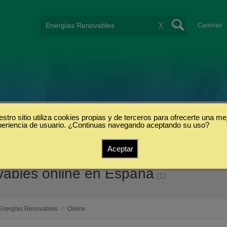
X
Carreras
stro sitio utiliza cookies propias y de terceros para ofrecerte una me
periencia de usuario. ¿Continuas navegando aceptando su uso?
Aceptar
vables online en España
(1)
Energías Renovables
/
Online