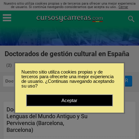
Nuestro sitio utiliza cookies propias y de terceros para ofrecer una mejor experiencia
de usuario. Si continúa navegando consideramos que acepta su uso..
Cerrar
Doctorados de gestión cultural en España
(2)
Nuestro sitio utiliza cookies propias y de
terceros para ofrecerte una mejor experiencia
FILTRAR
Doctorados
de usuario. ¿Continuas navegando aceptando
Gestión Cultural
su uso?
Aceptar
Doctorado en Culturas y
Lenguas del Mundo Antiguo y Su
Pervivencia (Barcelona,
Barcelona)