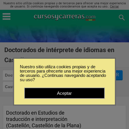
Nuestro sitio utiliza cookies propias y de terceros para ofrecer una mejor experiencia
de usuario. Si continúa navegando consideramos que acepta su uso..
Cerrar
Doctorados de intérprete de idiomas en
Castellón
(2)
Nuestro sitio utiliza cookies propias y de
terceros para ofrecerte una mejor experiencia
FILTRAR
Doctorados
de usuario. ¿Continuas navegando aceptando
Intérprete de Idiomas
su uso?
Castellón
Aceptar
Doctorado en Estudios de
traducción e interpretación
(Castellón, Castellón de la Plana)