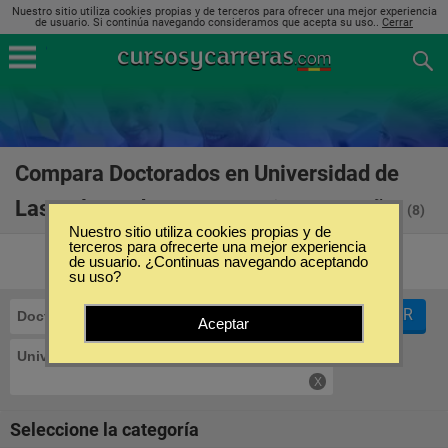
Nuestro sitio utiliza cookies propias y de terceros para ofrecer una mejor experiencia
de usuario. Si continúa navegando consideramos que acepta su uso..
Cerrar
Compara Doctorados en Universidad de
Las Palmas de Gran Canaria en España
(8)
Nuestro sitio utiliza cookies propias y de
terceros para ofrecerte una mejor experiencia
de usuario. ¿Continuas navegando aceptando
su uso?
FILTRAR
Doctorados
Aceptar
Universidad de Las Palmas de Gran Canaria
Seleccione la categoría