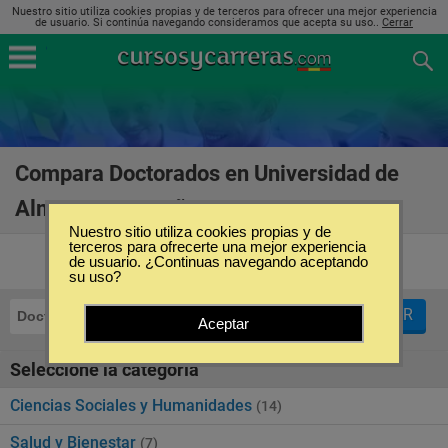
Nuestro sitio utiliza cookies propias y de terceros para ofrecer una mejor experiencia
de usuario. Si continúa navegando consideramos que acepta su uso..
Cerrar
Compara Doctorados en Universidad de
Almería en España
(41)
Nuestro sitio utiliza cookies propias y de
terceros para ofrecerte una mejor experiencia
de usuario. ¿Continuas navegando aceptando
su uso?
FILTRAR
Doctorados
Universidad de Almería
Aceptar
Seleccione la categoría
Ciencias Sociales y Humanidades
(14)
Salud y Bienestar
(7)