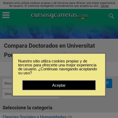
Nuestro sitio utiliza cookies propias y de terceros para ofrecer una mejor experiencia
de usuario. Si continúa navegando consideramos que acepta su uso..
Cerrar
Compara Doctorados en Universitat
Pompeu Fabra en España
(5)
Nuestro sitio utiliza cookies propias y de
terceros para ofrecerte una mejor experiencia
de usuario. ¿Continuas navegando aceptando
su uso?
FILTRAR
Doctorados
Aceptar
Universitat Pompeu Fabra
Seleccione la categoría
Ciencias Sociales y Humanidades
(3)