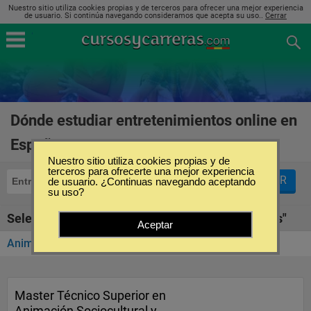
Nuestro sitio utiliza cookies propias y de terceros para ofrecer una mejor experiencia
de usuario. Si continúa navegando consideramos que acepta su uso..
Cerrar
Dónde estudiar entretenimientos online en
España
(1)
Nuestro sitio utiliza cookies propias y de
terceros para ofrecerte una mejor experiencia
FILTRAR
Entretenimientos
de usuario. ¿Continuas navegando aceptando
Online
su uso?
Seleccione la SubCategoría de "Entretenimientos"
Aceptar
Animación Infantil
(1)
Master Técnico Superior en
Animación Sociocultural y