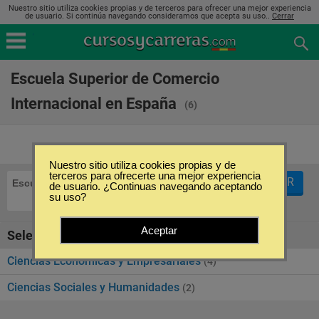
Nuestro sitio utiliza cookies propias y de terceros para ofrecer una mejor experiencia
de usuario. Si continúa navegando consideramos que acepta su uso..
Cerrar
Escuela Superior de Comercio
Internacional en España
(6)
Nuestro sitio utiliza cookies propias y de
terceros para ofrecerte una mejor experiencia
FILTRAR
Escuela Superior de Comercio Internacional
de usuario. ¿Continuas navegando aceptando
su uso?
Aceptar
Seleccione la categoría
Ciencias Económicas y Empresariales
(4)
Ciencias Sociales y Humanidades
(2)