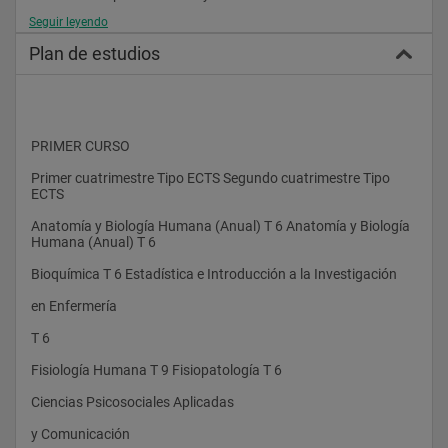
Seguir leyendo
de la Administración central, autonómica o local
Plan de estudios
del Estado, organizaciones no gubernamentales y
ejercer la profesión libremente.
Además, hay una gran demanda de profesionales
PRIMER CURSO
españoles en Europa, sobre todo en Inglaterra, Italia
Primer cuatrimestre Tipo ECTS Segundo cuatrimestre Tipo 
y Portugal.
ECTS
Contenidos Formativos
Anatomía y Biología Humana (Anual) T 6 Anatomía y Biología 
Humana (Anual) T 6
Van encaminados a que los futuros graduados puedan
Bioquímica T 6 Estadística e Introducción a la Investigación
evaluar las respuestas de las personas respecto
en Enfermería
a su estado de salud y ayudarlas a realizar aquellas
T 6
actividades que contribuyan a mejorarla, restablecerla
Fisiología Humana T 9 Fisiopatología T 6
o a una muerte digna, promoviendo lo más
Ciencias Psicosociales Aplicadas
pronto posible su independencia.
y Comunicación
La formación garantizará que adquieran los conocimientos,