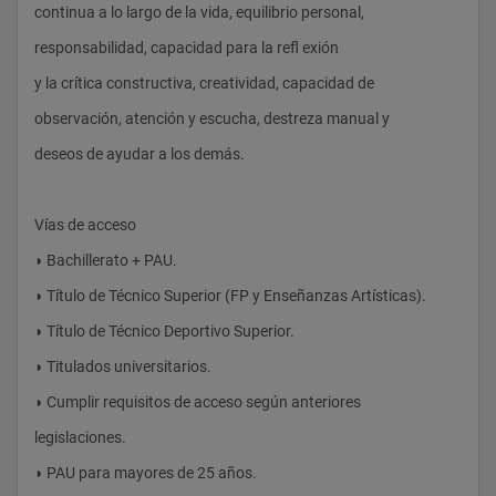
continua a lo largo de la vida, equilibrio personal,
B 6 Salud Comunitaria y Organización Enfermera
cada una y un Prácticum Específi co de 12 ECTS. Estos
responsabilidad, capacidad para la refl exión
en la Comunidad
itinerarios buscan ofrecer al estudiante una formación
y la crítica constructiva, creatividad, capacidad de
B 6
específi ca en algunos de los campos de actividad de
observación, atención y escucha, destreza manual y
Procesos Generales en Enfermería Clínica B 6 Transversal II L 
las enfermeras generalistas (salud escolar, deporte,
6
deseos de ayudar a los demás.
dependencia y en situaciones de emergencias, entre
Prácticas Clínicas I B 6
otros) y cubrir algunas necesidades del mercado laboral
Total ECTS 30 Total ECTS 30
Vías de acceso
derivadas de una nueva y creciente demanda social
TERCER CURSO
◗ Bachillerato + PAU.
Primer cuatrimestre Tipo ECTS Segundo cuatrimestre Tipo 
◗ Título de Técnico Superior (FP y Enseñanzas Artísticas).
ECTS
◗ Título de Técnico Deportivo Superior.
Enfermería Clínica en la Infancia, Adolescencia
◗ Titulados universitarios.
y Envejecimiento
◗ Cumplir requisitos de acceso según anteriores
B 6 Prácticum General I B 18
legislaciones.
Atención Enfermera al Desarrollo Humano
◗ PAU para mayores de 25 años.
con una Perspectiva de Género