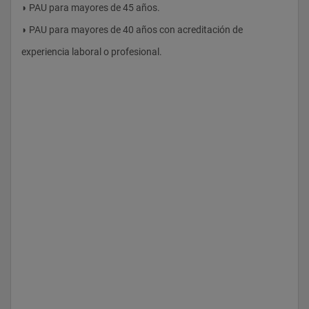
◗ PAU para mayores de 45 años.
B 6 Enfermería Clínica en la Edad Adulta. Procesos
◗ PAU para mayores de 40 años con acreditación de
Crónicos, Avanzados y Terminales
experiencia laboral o profesional.
B 6
Gestión de Servicios Enfermeros; Legislación
y Deontología Profesional
B 6 Instrumentos del Cuidado Enfermero
con la Comunidad
B 6
Transversal III L 6
Optativa I O 6
Total ECTS 30 Total ECTS 30
CUARTO CURSO
Primer cuatrimestre Tipo ECTS Segundo cuatrimestre Tipo 
ECTS