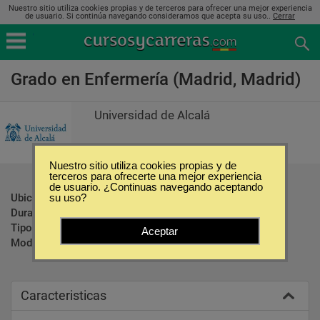
Nuestro sitio utiliza cookies propias y de terceros para ofrecer una mejor experiencia
de usuario. Si continúa navegando consideramos que acepta su uso..
Cerrar
Grado en Enfermería (Madrid, Madrid)
Universidad de Alcalá
Nuestro sitio utiliza cookies propias y de
terceros para ofrecerte una mejor experiencia
de usuario. ¿Continuas navegando aceptando
Ubicación:
Madrid - Madrid
su uso?
Duración:
4 Años
Tipo:
Carreras Universitarias
Aceptar
Modalidad:
Presencial
Caracteristicas