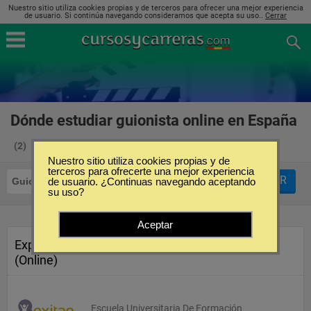
Nuestro sitio utiliza cookies propias y de terceros para ofrecer una mejor experiencia
de usuario. Si continúa navegando consideramos que acepta su uso..
Cerrar
Dónde estudiar guionista online en España
(2)
Nuestro sitio utiliza cookies propias y de
terceros para ofrecerte una mejor experiencia
FILTRAR
Guionista
de usuario. ¿Continuas navegando aceptando
Online
su uso?
Aceptar
Experto en Guión de Ficción
(Online)
Escuela Universitaria De Formación