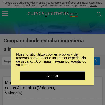
Nuestro sitio utiliza cookies propias y de terceros para ofrecer una mejor experiencia
de usuario. Si continúa navegando consideramos que acepta su uso..
Cerrar
Compara dónde estudiar ingeniería
alimenticia en Valencia
(1)
Nuestro sitio utiliza cookies propias y de
terceros para ofrecerte una mejor experiencia
FILTRAR
Ingeniería Alimenticia
de usuario. ¿Continuas navegando aceptando
Valencia
su uso?
Aceptar
Master en Ciencia e Ingeniería
de los Alimentos (Valencia,
Valencia)