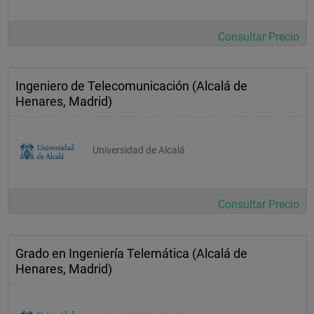
Radiación y Propagación
Consultar Precio
Comunicaciones Ópticas II
Planificación y Gestión de Redes de Ordenadores
Proyectos
Ingeniero de Telecomunicación (Alcalá de
Henares, Madrid)
Humanidades II: Ética de las Comunicaciones
Optativa
Proyecto Fin de Carrera
Universidad de Alcalá
Radiocomunicaciones Móviles
Microondas
Consultar Precio
Estructura de la Comunicación
Optativa
Grado en Ingeniería Telemática (Alcalá de
Optativa
Henares, Madrid)
Libre Elección