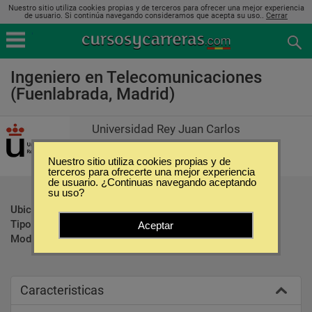
Nuestro sitio utiliza cookies propias y de terceros para ofrecer una mejor experiencia
de usuario. Si continúa navegando consideramos que acepta su uso..
Cerrar
Ingeniero en Telecomunicaciones
(Fuenlabrada, Madrid)
Universidad Rey Juan Carlos
Nuestro sitio utiliza cookies propias y de
terceros para ofrecerte una mejor experiencia
de usuario. ¿Continuas navegando aceptando
su uso?
Ubicación:
Fuenlabrada - Madrid
Tipo:
Carreras Universitarias
Aceptar
Modalidad:
Presencial
Caracteristicas