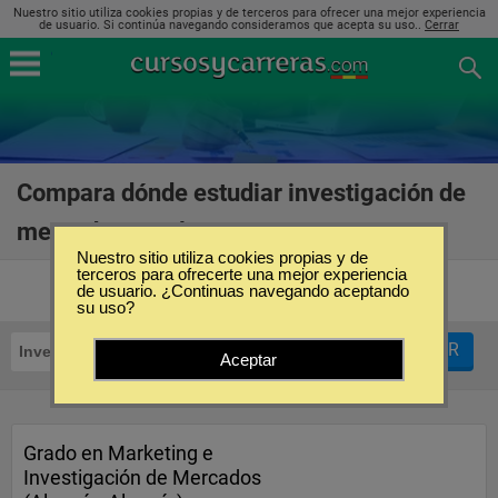
Nuestro sitio utiliza cookies propias y de terceros para ofrecer una mejor experiencia
de usuario. Si continúa navegando consideramos que acepta su uso..
Cerrar
Compara dónde estudiar investigación de
mercados en Almería
(3)
Nuestro sitio utiliza cookies propias y de
terceros para ofrecerte una mejor experiencia
de usuario. ¿Continuas navegando aceptando
su uso?
FILTRAR
Investigación de Mercados
Almería
Aceptar
Grado en Marketing e
Investigación de Mercados