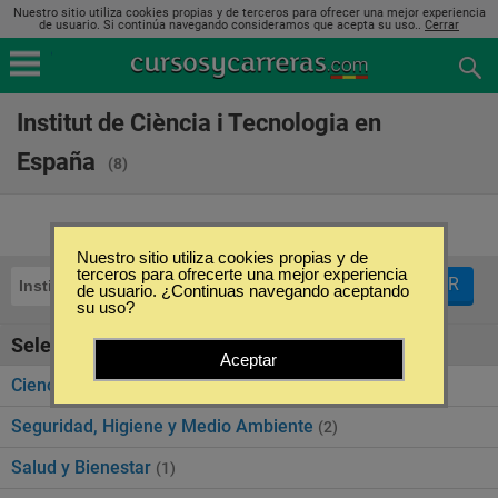
Nuestro sitio utiliza cookies propias y de terceros para ofrecer una mejor experiencia
de usuario. Si continúa navegando consideramos que acepta su uso..
Cerrar
Institut de Ciència i Tecnologia en
España
(8)
Nuestro sitio utiliza cookies propias y de
terceros para ofrecerte una mejor experiencia
FILTRAR
Institut de Ciència i Tecnologia
de usuario. ¿Continuas navegando aceptando
su uso?
Seleccione la categoría
Aceptar
Ciencias Exactas y Naturales
(3)
Seguridad, Higiene y Medio Ambiente
(2)
Salud y Bienestar
(1)