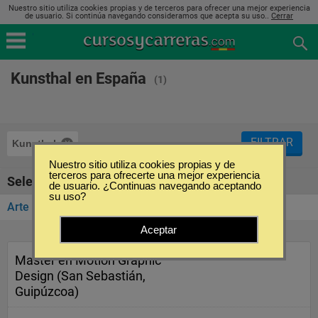
Nuestro sitio utiliza cookies propias y de terceros para ofrecer una mejor experiencia
de usuario. Si continúa navegando consideramos que acepta su uso..
Cerrar
Kunsthal en España
(1)
FILTRAR
Kunsthal
Nuestro sitio utiliza cookies propias y de
terceros para ofrecerte una mejor experiencia
Seleccione la categoría
de usuario. ¿Continuas navegando aceptando
su uso?
Arte y Diseño
(1)
Aceptar
Master en Motion Graphic
Design (San Sebastián,
Guipúzcoa)