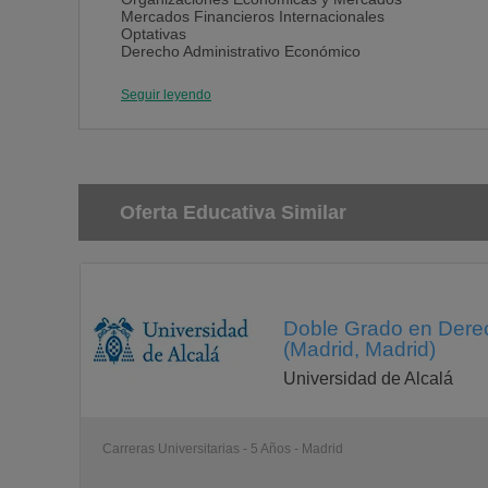
Mercados Financieros Internacionales
Optativas
Derecho Administrativo Económico
Derecho del Trabajo
Contabilidad General y Analítica
Seguir leyendo
Dirección Comercial
Dirección Estratégica y Política de Empresa
Dirección de Producción
Optativa
Libre elección
Optativa
Sistemas Informativos de Gestión
Oferta Educativa Similar
Libre elección
Dirección Financiera
Econometría
Derecho de Sociedades
Optativa
Libre elección
Doble Grado en Derec
Métodos de Decisión Empresarial
(Madrid, Madrid)
Régimen Fiscal de la Empresa
Optativa
Universidad de Alcalá
Libre elección
Carreras Universitarias - 5 Años - Madrid