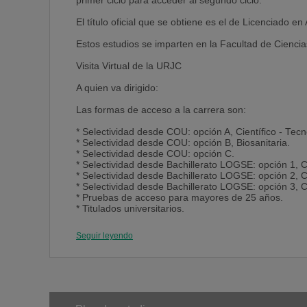
primer ciclo para acceder al segundo ciclo.
El título oficial que se obtiene es el de Licenciado 
Estos estudios se imparten en la Facultad de Ciencias
Visita Virtual de la URJC
A quien va dirigido:
Las formas de acceso a la carrera son:
* Selectividad desde COU: opción A, Científico - Tecn
* Selectividad desde COU: opción B, Biosanitaria.
* Selectividad desde COU: opción C.
* Selectividad desde Bachillerato LOGSE: opción 1, Ci
* Selectividad desde Bachillerato LOGSE: opción 2, C
* Selectividad desde Bachillerato LOGSE: opción 3, C
* Pruebas de acceso para mayores de 25 años.
* Titulados universitarios.
* Ciclos Formativos de Grado Superior.
* Formación Profesional.
Seguir leyendo