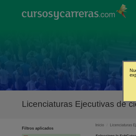
Nue
ex
Licenciaturas Ejecutivas de c
Inicio
/
Licenciaturas E
Filtros aplicados