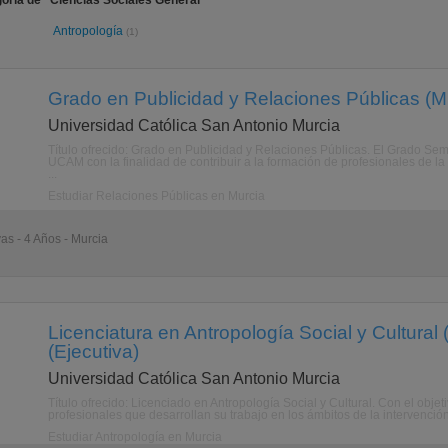
oría de "Ciencias Sociales General"
Antropología
(1)
Grado en Publicidad y Relaciones Públicas (Mu
Universidad Católica San Antonio Murcia
Título ofrecido: Grado en Publicidad y Relaciones Públicas. El Grado Sem
UCAM con la finalidad de contribuir a la formación de profesionales de l
...
Estudiar Relaciones Públicas en Murcia
vas - 4 Años - Murcia
Licenciatura en Antropología Social y Cultural 
(Ejecutiva)
Universidad Católica San Antonio Murcia
Título ofrecido: Licenciado en Antropología Social y Cultural. Con el objet
profesionales que desarrollan su trabajo en los ámbitos de la intervención y 
Estudiar Antropología en Murcia