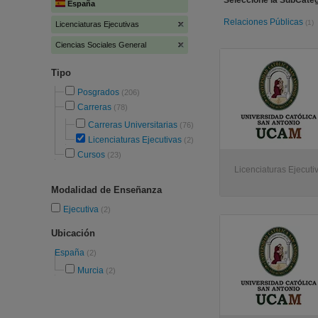
Seleccione la SubCateg
España
Relaciones Públicas
(1)
Licenciaturas Ejecutivas
Ciencias Sociales General
Tipo
Posgrados
(206)
Carreras
(78)
Carreras Universitarias
(76)
Licenciaturas Ejecutivas
(2)
Cursos
(23)
Licenciaturas Ejecuti
Modalidad de Enseñanza
Ejecutiva
(2)
Ubicación
España
(2)
Murcia
(2)