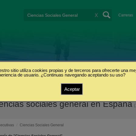
X
Carreras
stro sitio utiliza cookies propias y de terceros para ofrecerte una me
periencia de usuario. ¿Continuas navegando aceptando su uso?
Aceptar
iencias sociales general en España
(
jecutivas
/
Ciencias Sociales General