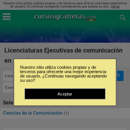
Nuestro sitio utiliza cookies propias y de terceros para ofrecer una mejor experiencia
de usuario. Si continúa navegando consideramos que acepta su uso..
Cerrar
Licenciaturas Ejecutivas de comunicación
en España
(1)
Nuestro sitio utiliza cookies propias y de
terceros para ofrecerte una mejor experiencia
FILTRAR
Licenciaturas Ejecutivas
de usuario. ¿Continuas navegando aceptando
su uso?
Comunicación
Aceptar
Seleccione la SubCategoría de "Comunicación"
Ciencias de la Comunicación
(1)