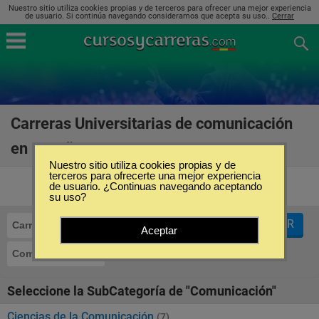
Nuestro sitio utiliza cookies propias y de terceros para ofrecer una mejor experiencia
de usuario. Si continúa navegando consideramos que acepta su uso..
Cerrar
Carreras Universitarias de comunicación
en España
(10)
Nuestro sitio utiliza cookies propias y de
terceros para ofrecerte una mejor experiencia
de usuario. ¿Continuas navegando aceptando
su uso?
FILTRAR
Carreras Universitarias
Aceptar
Comunicación
Seleccione la SubCategoría de "Comunicación"
Ciencias de la Comunicación
(7)