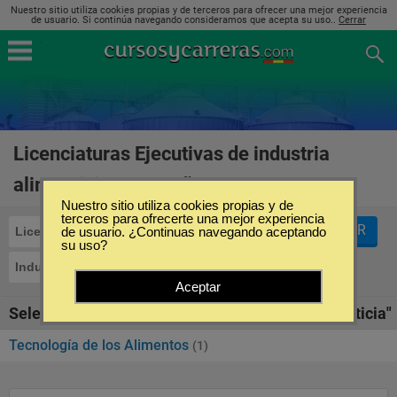
Nuestro sitio utiliza cookies propias y de terceros para ofrecer una mejor experiencia
de usuario. Si continúa navegando consideramos que acepta su uso..
Cerrar
Licenciaturas Ejecutivas de industria
alimenticia en España
(1)
Nuestro sitio utiliza cookies propias y de
terceros para ofrecerte una mejor experiencia
FILTRAR
Licenciaturas Ejecutivas
de usuario. ¿Continuas navegando aceptando
su uso?
Industria Alimenticia
Aceptar
Seleccione la SubCategoría de "Industria Alimenticia"
Tecnología de los Alimentos
(1)