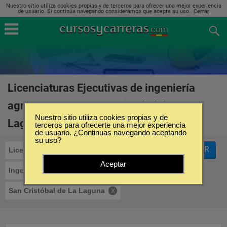
Nuestro sitio utiliza cookies propias y de terceros para ofrecer una mejor experiencia
de usuario. Si continúa navegando consideramos que acepta su uso..
Cerrar
Licenciaturas Ejecutivas de ingeniería
agropecuaria en San Cristóbal de La
Nuestro sitio utiliza cookies propias y de
Laguna
(1)
terceros para ofrecerte una mejor experiencia
de usuario. ¿Continuas navegando aceptando
su uso?
FILTRAR
Licenciaturas Ejecutivas
Aceptar
Ingeniería Agropecuaria
San Cristóbal de La Laguna