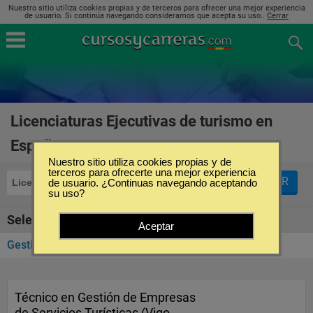
Nuestro sitio utiliza cookies propias y de terceros para ofrecer una mejor experiencia
de usuario. Si continúa navegando consideramos que acepta su uso..
Cerrar
Licenciaturas Ejecutivas de turismo en
España
(1)
Nuestro sitio utiliza cookies propias y de
terceros para ofrecerte una mejor experiencia
FILTRAR
Licenciaturas Ejecutivas
de usuario. ¿Continuas navegando aceptando
Turismo
su uso?
Seleccione la SubCategoría de "Turismo"
Aceptar
Gestión de Empresas Turísticas
(1)
Técnico en Gestión de Empresas
de Servicios Turísticas (Vigo,