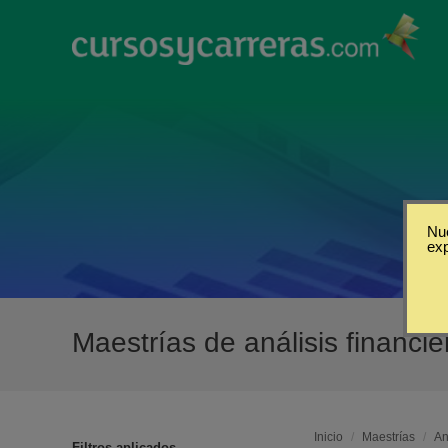
Nue
ex
Maestrías de análisis financi
Inicio
/
Maestrías
/
An
Filtros aplicados