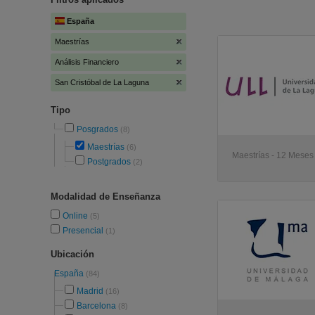
España
Maestrías
Análisis Financiero
San Cristóbal de La Laguna
Tipo
Posgrados
(8)
Maestrías
(6)
Maestrías - 12 Meses
Postgrados
(2)
Modalidad de Enseñanza
Online
(5)
Presencial
(1)
Ubicación
España
(84)
Madrid
(16)
Barcelona
(8)