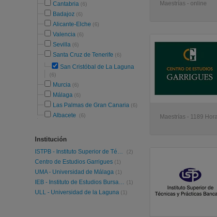
Maestrías - online
Cantabria
(6)
Badajoz
(6)
Alicante-Elche
(6)
Valencia
(6)
Sevilla
(6)
Santa Cruz de Tenerife
(6)
San Cristóbal de La Laguna
(6)
Murcia
(6)
Málaga
(6)
Las Palmas de Gran Canaria
(6)
Albacete
(6)
Maestrías - 1189 Hora
Institución
ISTPB - Instituto Superior de Técnicas y Prácticas Bancarias
(2)
Centro de Estudios Garrigues
(1)
UMA - Universidad de Málaga
(1)
IEB - Instituto de Estudios Bursatiles
(1)
ULL - Universidad de la Laguna
(1)