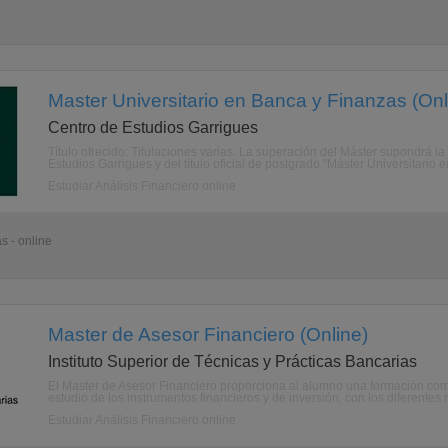
Master Universitario en Banca y Finanzas (Onl
Centro de Estudios Garrigues
Título ofrecido: Titulaciones varias. La superación del Máster supondrá la
Estudios Garrigues y del título oficial de postgrado "Máster Universitario e
Estudiar Análisis Financiero online
s - online
Master de Asesor Financiero (Online)
Instituto Superior de Técnicas y Prácticas Bancarias
El Master de Asesor Financiero proporciona al alumno una formación com
estudio de los instrumentos financieros y de inversión, con los diferentes 
Estudiar Análisis Financiero online