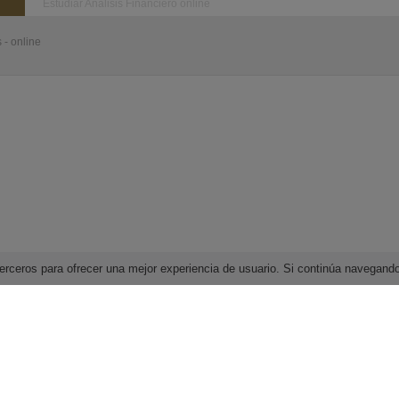
Estudiar Análisis Financiero online
 - online
e terceros para ofrecer una mejor experiencia de usuario. Si continúa navega