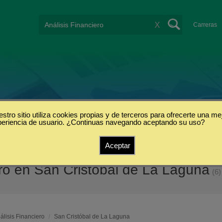
X
Carreras
stro sitio utiliza cookies propias y de terceros para ofrecerte una me
periencia de usuario. ¿Continuas navegando aceptando su uso?
Aceptar
ero en San Cristóbal de La Laguna
(6)
álisis Financiero
/
San Cristóbal de La Laguna