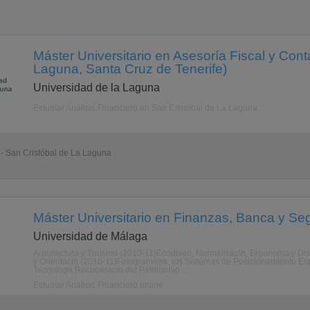
Máster Universitario en Asesoría Fiscal y Cont
Laguna, Santa Cruz de Tenerife)
Universidad de la Laguna
Estudiar Análisis Financiero en San Cristóbal de La Laguna
 - San Cristóbal de La Laguna
Máster Universitario en Finanzas, Banca y Seg
Universidad de Málaga
Arquitectura y Turismo (2010-11)Ecodiseo, Normalizacin, Ergonoma y Dis
y Orientacin (2010-11)Fotogrametra, los Sistemas de Posicionamiento Espa
Tecnologa:Recuperacin del Patrimonio ...
Estudiar Análisis Financiero online