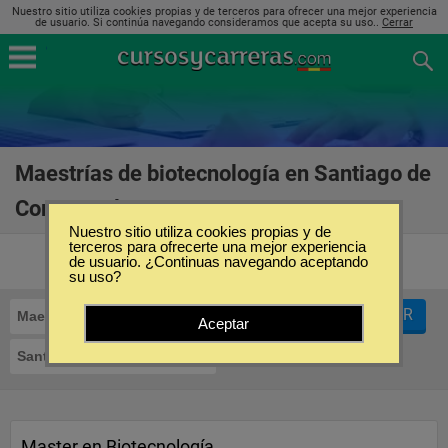
Nuestro sitio utiliza cookies propias y de terceros para ofrecer una mejor experiencia
de usuario. Si continúa navegando consideramos que acepta su uso..
Cerrar
Maestrías de biotecnología en Santiago de
Compostela
(3)
Nuestro sitio utiliza cookies propias y de
terceros para ofrecerte una mejor experiencia
de usuario. ¿Continuas navegando aceptando
su uso?
FILTRAR
Maestrías
Biotecnología
Aceptar
Santiago de Compostela
Master en Biotecnología