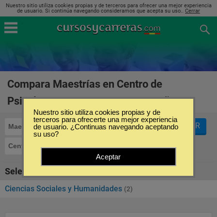
Nuestro sitio utiliza cookies propias y de terceros para ofrecer una mejor experiencia
de usuario. Si continúa navegando consideramos que acepta su uso..
Cerrar
Compara Maestrías en Centro de
Psicología AARON BECK en España
(2)
Nuestro sitio utiliza cookies propias y de
terceros para ofrecerte una mejor experiencia
FILTRAR
Maestrías
de usuario. ¿Continuas navegando aceptando
su uso?
Centro de Psicología AARON BECK
Aceptar
Seleccione la categoría
Ciencias Sociales y Humanidades
(2)