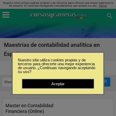
Nuestro sitio utiliza cookies propias y de terceros para ofrecer una mejor experiencia
de usuario. Si continúa navegando consideramos que acepta su uso..
Cerrar
Maestrías de contabilidad analítica en
España
(8)
Nuestro sitio utiliza cookies propias y de
terceros para ofrecerte una mejor experiencia
de usuario. ¿Continuas navegando aceptando
su uso?
FILTRAR
Maestrías
Contabilidad Analítica
Aceptar
Master en Contabilidad
Financiera (Online)