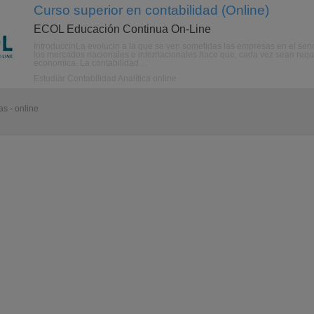
Curso superior en contabilidad (Online)
ECOL Educación Continua On-Line
IntroduccinLa evolucin a la que se ven sometidas las empresas en el seno
los mercados nacionales e internacionales hace que, cada vez sean reque
economica. La contabilidad ...
Estudiar Contabilidad Analítica online
s - online