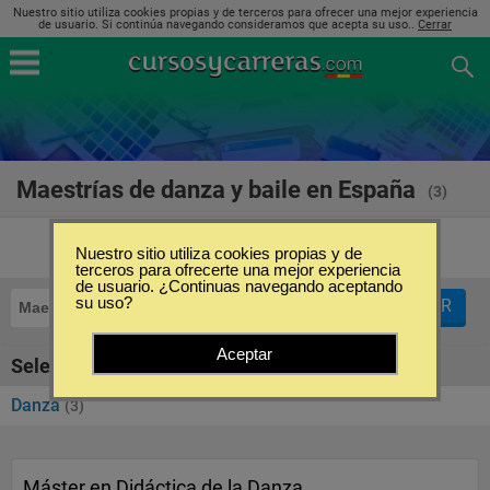
Nuestro sitio utiliza cookies propias y de terceros para ofrecer una mejor experiencia
de usuario. Si continúa navegando consideramos que acepta su uso..
Cerrar
Maestrías de danza y baile en España
(3)
Nuestro sitio utiliza cookies propias y de
terceros para ofrecerte una mejor experiencia
de usuario. ¿Continuas navegando aceptando
su uso?
FILTRAR
Maestrías
Danza y baile
Aceptar
Seleccione la SubCategoría de "Danza y baile"
Danza
(3)
Máster en Didáctica de la Danza