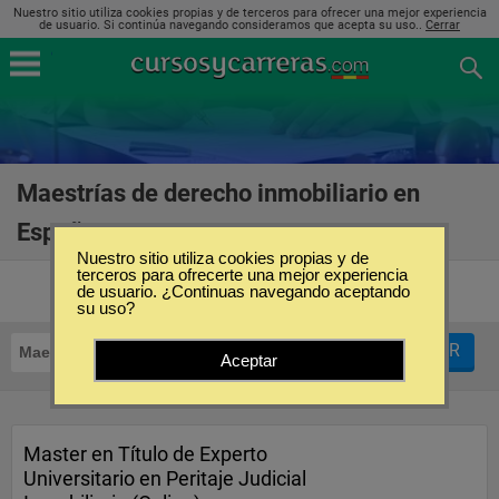
Nuestro sitio utiliza cookies propias y de terceros para ofrecer una mejor experiencia
de usuario. Si continúa navegando consideramos que acepta su uso..
Cerrar
Maestrías de derecho inmobiliario en
España
(3)
Nuestro sitio utiliza cookies propias y de
terceros para ofrecerte una mejor experiencia
de usuario. ¿Continuas navegando aceptando
su uso?
FILTRAR
Maestrías
Derecho Inmobiliario
Aceptar
Master en Título de Experto
Universitario en Peritaje Judicial