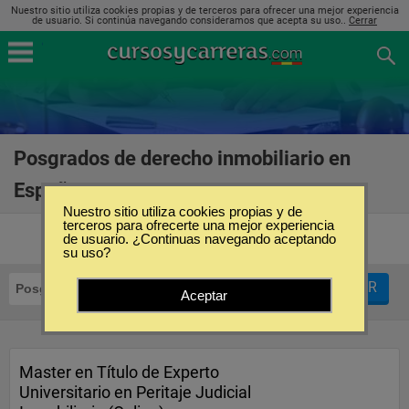
Nuestro sitio utiliza cookies propias y de terceros para ofrecer una mejor experiencia
de usuario. Si continúa navegando consideramos que acepta su uso..
Cerrar
Posgrados de derecho inmobiliario en
España
(4)
Nuestro sitio utiliza cookies propias y de
terceros para ofrecerte una mejor experiencia
de usuario. ¿Continuas navegando aceptando
su uso?
FILTRAR
Posgrados
Derecho Inmobiliario
Aceptar
Master en Título de Experto
Universitario en Peritaje Judicial