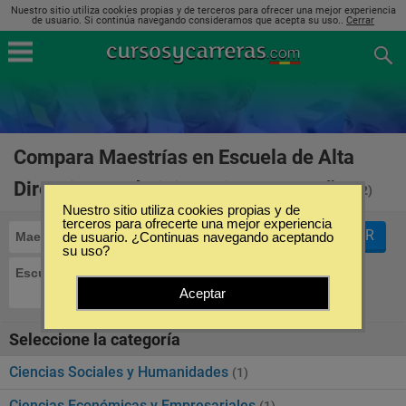
Nuestro sitio utiliza cookies propias y de terceros para ofrecer una mejor experiencia
de usuario. Si continúa navegando consideramos que acepta su uso..
Cerrar
Compara Maestrías en Escuela de Alta
Dirección y Administración en España
(2)
Nuestro sitio utiliza cookies propias y de
terceros para ofrecerte una mejor experiencia
FILTRAR
Maestrías
de usuario. ¿Continuas navegando aceptando
su uso?
Escuela de Alta Dirección y Administración
Aceptar
Seleccione la categoría
Ciencias Sociales y Humanidades
(1)
Ciencias Económicas y Empresariales