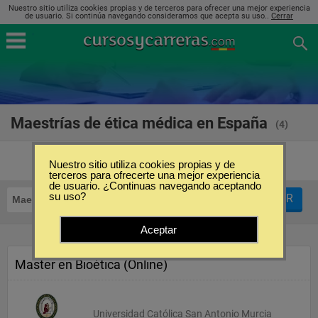
Nuestro sitio utiliza cookies propias y de terceros para ofrecer una mejor experiencia
de usuario. Si continúa navegando consideramos que acepta su uso..
Cerrar
Maestrías de ética médica en España
(4)
Nuestro sitio utiliza cookies propias y de
terceros para ofrecerte una mejor experiencia
de usuario. ¿Continuas navegando aceptando
su uso?
FILTRAR
Maestrías
Ética Médica
Aceptar
Master en Bioética (Online)
Universidad Católica San Antonio Murcia