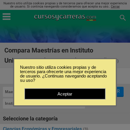
Nuestro sitio utiliza cookies propias y de terceros para ofrecer una mejor experiencia
de usuario. Si continúa navegando consideramos que acepta su uso..
Cerrar
Compara Maestrías en Instituto
Universitario de Postgrado en España
(5)
Nuestro sitio utiliza cookies propias y de
terceros para ofrecerte una mejor experiencia
de usuario. ¿Continuas navegando aceptando
su uso?
FILTRAR
Maestrías
Aceptar
Instituto Universitario de Postgrado
Seleccione la categoría
Ciencias Económicas y Empresariales
(3)