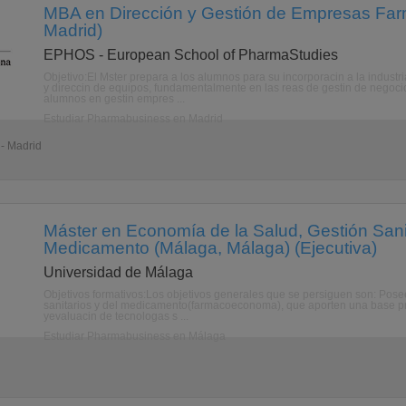
MBA en Dirección y Gestión de Empresas Far
Madrid)
EPHOS - European School of PharmaStudies
Objetivo:El Mster prepara a los alumnos para su incorporacin a la indust
y direccin de equipos, fundamentalmente en las reas de gestin de negoc
alumnos en gestin empres ...
Estudiar Pharmabusiness en Madrid
 - Madrid
Máster en Economía de la Salud, Gestión Sani
Medicamento (Málaga, Málaga) (Ejecutiva)
Universidad de Málaga
Objetivos formativos:Los objetivos generales que se persiguen son: Pos
sanitarios y del medicamento(farmacoeconoma), que aporten una base profe
yevaluacin de tecnologas s ...
Estudiar Pharmabusiness en Málaga