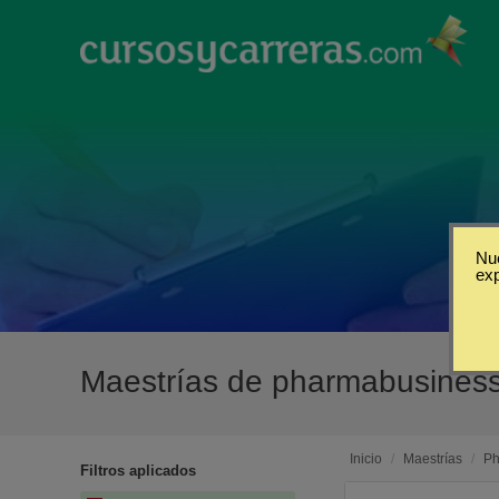
Nue
ex
Maestrías de pharmabusines
Inicio
/
Maestrías
/
Ph
Filtros aplicados