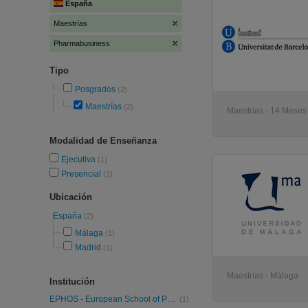
España
Maestrías
Pharmabusiness
Tipo
Posgrados
(2)
Maestrías
(2)
Maestrías - 14 Meses
Modalidad de Enseñanza
Ejecutiva
(1)
Presencial
(1)
Ubicación
España
(2)
Málaga
(1)
Madrid
(1)
Maestrías - Málaga
Institución
EPHOS - European School of PharmaStudies
(1)