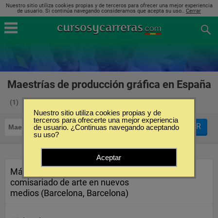
Nuestro sitio utiliza cookies propias y de terceros para ofrecer una mejor experiencia
de usuario. Si continúa navegando consideramos que acepta su uso..
Cerrar
Maestrías de producción gráfica en España
(1)
Nuestro sitio utiliza cookies propias y de
terceros para ofrecerte una mejor experiencia
FILTRAR
Maestrías
de usuario. ¿Continuas navegando aceptando
Producción Gráfica
su uso?
Aceptar
Máster universitario en
comisariado de arte en nuevos
medios (Barcelona, Barcelona)