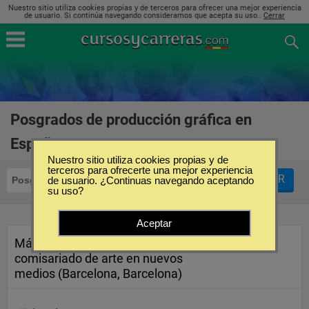
Nuestro sitio utiliza cookies propias y de terceros para ofrecer una mejor experiencia
de usuario. Si continúa navegando consideramos que acepta su uso..
Cerrar
Posgrados de producción gráfica en
España
(1)
Nuestro sitio utiliza cookies propias y de
terceros para ofrecerte una mejor experiencia
FILTRAR
Posgrados
de usuario. ¿Continuas navegando aceptando
Producción Gráfica
su uso?
Aceptar
Máster universitario en
comisariado de arte en nuevos
medios (Barcelona, Barcelona)