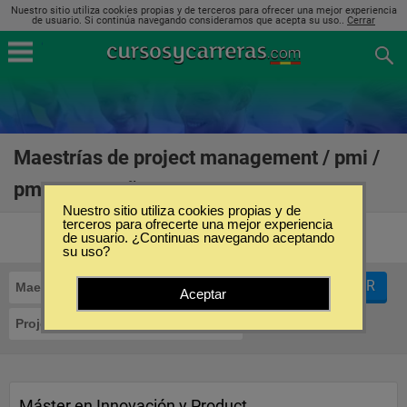
Nuestro sitio utiliza cookies propias y de terceros para ofrecer una mejor experiencia
de usuario. Si continúa navegando consideramos que acepta su uso..
Cerrar
Maestrías de project management / pmi /
pmp en España
(4)
Nuestro sitio utiliza cookies propias y de
terceros para ofrecerte una mejor experiencia
de usuario. ¿Continuas navegando aceptando
su uso?
FILTRAR
Maestrías
Aceptar
Project Management / PMI / PMP
Máster en Innovación y Product