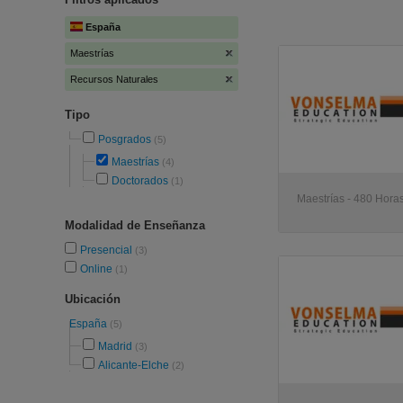
España
Maestrías
Recursos Naturales
Tipo
Posgrados
(5)
Maestrías
(4)
Doctorados
(1)
Maestrías - 480 Horas
Modalidad de Enseñanza
Presencial
(3)
Online
(1)
Ubicación
España
(5)
Madrid
(3)
Alicante-Elche
(2)