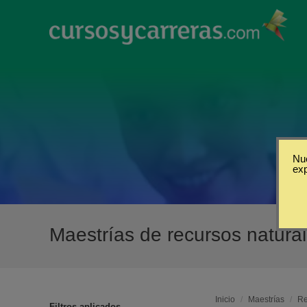
Nue
ex
Maestrías de recursos natura
Inicio
/
Maestrías
/
Re
Filtros aplicados