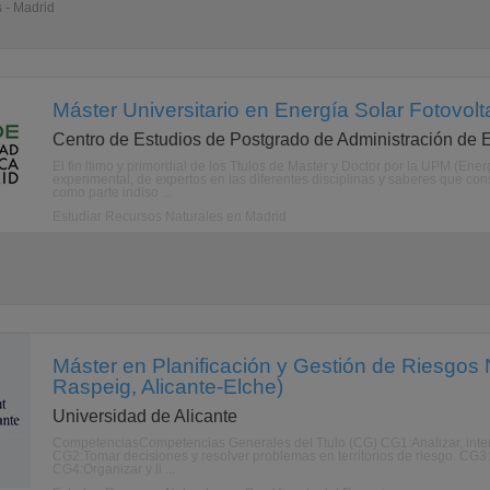
 - Madrid
Máster Universitario en Energía Solar Fotovolt
Centro de Estudios de Postgrado de Administración de
El fin ltimo y primordial de los Ttulos de Master y Doctor por la UPM (Energa
experimental, de expertos en las diferentes disciplinas y saberes que con
como parte indiso ...
Estudiar Recursos Naturales en Madrid
Máster en Planificación y Gestión de Riesgos 
Raspeig, Alicante-Elche)
Universidad de Alicante
CompetenciasCompetencias Generales del Ttulo (CG) CG1:Analizar, interpre
CG2:Tomar decisiones y resolver problemas en territorios de riesgo. CG3:In
CG4:Organizar y li ...