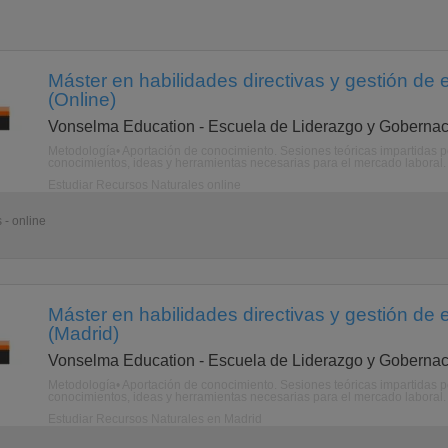
Máster en habilidades directivas y gestión de 
(Online)
Vonselma Education - Escuela de Liderazgo y Gobernac
Metodología• Aportación de conocimiento. Sesiones teóricas impartidas por
conocimientos, ideas y herramientas necesarias para el mercado laboral. 
Estudiar Recursos Naturales online
 - online
Máster en habilidades directivas y gestión de 
(Madrid)
Vonselma Education - Escuela de Liderazgo y Gobernac
Metodología• Aportación de conocimiento. Sesiones teóricas impartidas por
conocimientos, ideas y herramientas necesarias para el mercado laboral. 
Estudiar Recursos Naturales en Madrid