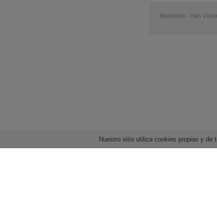
Maestrías - San Vice
Nuestro sitio utiliza cookies propias y d