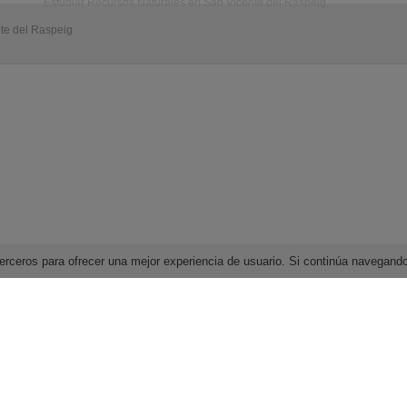
Estudiar Recursos Naturales en San Vicente del Raspeig
nte del Raspeig
e terceros para ofrecer una mejor experiencia de usuario. Si continúa navega