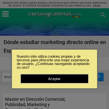
Nuestro sitio utiliza cookies propias y de terceros para ofrecer una mejor experiencia
de usuario. Si continúa navegando consideramos que acepta su uso..
Cerrar
Dónde estudiar marketing directo online en
España
(3)
Nuestro sitio utiliza cookies propias y de
terceros para ofrecerte una mejor experiencia
de usuario. ¿Continuas navegando aceptando
su uso?
FILTRAR
Marketing Directo
Online
Aceptar
Master en Dirección Comercial,
Publicidad, Marketing y